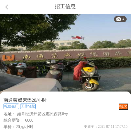
招工信息
4
南通荣威床垫20/小时
吃住在厂
工作轻松
报名
地址： 如皋经济开发区惠民西路8号
综合薪资：
6000
单价：
20元/小时
更新至：2021-07-11 17:07:15