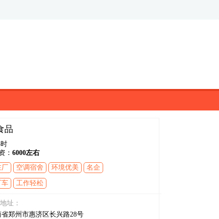
食品
小时
资：
6000左右
在厂
空调宿舍
环境优美
名企
厂车
工作轻松
地址：
南省郑州市惠济区长兴路28号