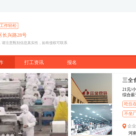
工作轻松
长兴路28号
，请注意甄别信息真实性，如有侵权可联系
作
打工资讯
报名
三全
21元/
综合薪
吃住
不坐
企业
河