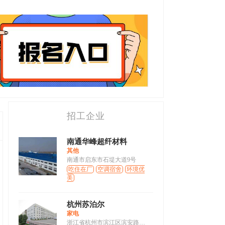
招工企业
南通华峰超纤材料
其他
南通市启东市石堤大道9号
吃住在厂
空调宿舍
环境优
美
杭州苏泊尔
家电
浙江省杭州市滨江区滨安路