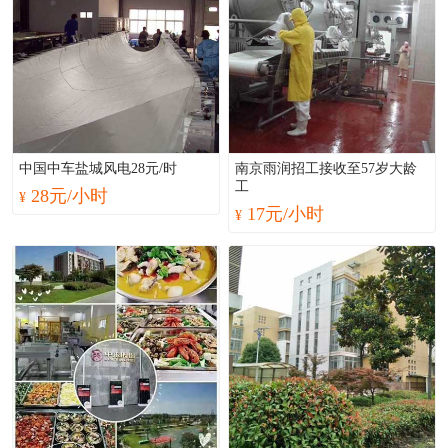
中国中车盐城风电28元/时
南京雨润招工接收至57岁大龄
工
28元/小时
¥
17元/小时
¥