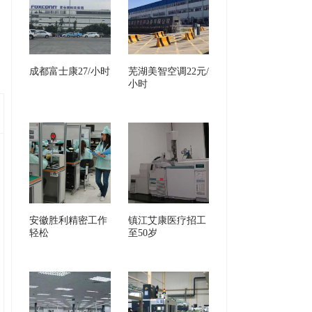
成都富士康27/小时
芜湖美智空调22元/
小时
安徽胜利精密工作
镇江艾康医疗招工
轻松
至50岁