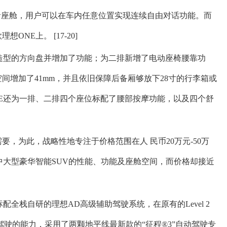
音座舱，用户可以在车内任意位置实现连续自由对话功能。而
想ONE上。 [17-20]
全新造型的方向盘并增加了功能；为二排新增了电动座椅腰靠功
间增加了41mm，并且依旧保障后备厢够放下28寸的行李箱或
ONE还为一排、二排四个座位标配了腰部按摩功能，以及四个舒
，为此，战略性地专注于价格范围在人 民币20万元-50万
中大型豪华智能SUV的性能、功能及座舱空间，而价格却接近
标配全栈自研的理想AD高级辅助驾驶系统，在原有的Level 2
驾驶的能力，采用了两颗地平线最新款的“征程®3”自动驾驶专