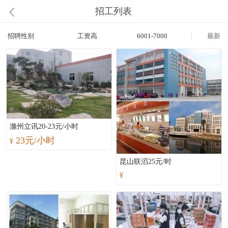
招工列表
招聘性别
工资高
6001-7000
最新
滁州立讯20-23元/小时
23元/小时
¥
昆山联滔25元/时
¥