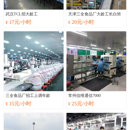
武汉TCL招大龄工
天津三全食品厂大龄工长白班
17元/小时
20元/小时
¥
¥
三全食品厂招工上调年龄
常州信维通信7000
15元/小时
25元/小时
¥
¥