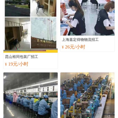
上海嘉定得物物流招工
26元/小时
¥
昆山裕同包装厂招工
19元/小时
¥