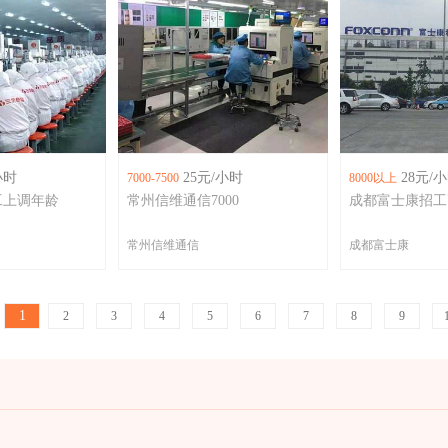
小时
25元/小时
28元/
7000-7500
8000以上
工上调年龄
常州信维通信7000
成都富士康招工
常州信维通信
成都富士康
1
2
3
4
5
6
7
8
9