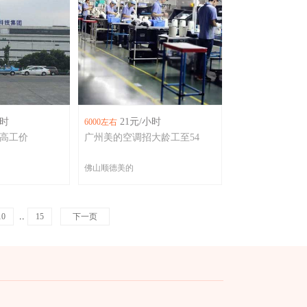
小时
21元/小时
6000左右
高工价
广州美的空调招大龄工至54
佛山顺德美的
..
10
15
下一页