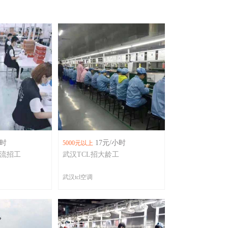
小时
17元/小时
5000元以上
流招工
武汉TCL招大龄工
武汉tcl空调