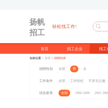
扬帆
轻松找工作!
招工
首页
招工企业
找工
当前位置：
首页
>
招聘列表
招聘性别
全部
男
女
工作条件
全部
工作轻松
不穿无尘服
综合薪资
全部
1000-2000
2001-300