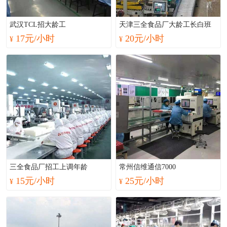
武汉TCL招大龄工
天津三全食品厂大龄工长白班
17元/小时
20元/小时
¥
¥
三全食品厂招工上调年龄
常州信维通信7000
15元/小时
25元/小时
¥
¥