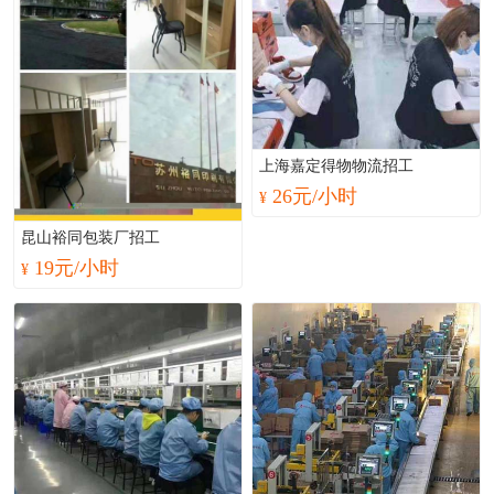
上海嘉定得物物流招工
26元/小时
¥
昆山裕同包装厂招工
19元/小时
¥