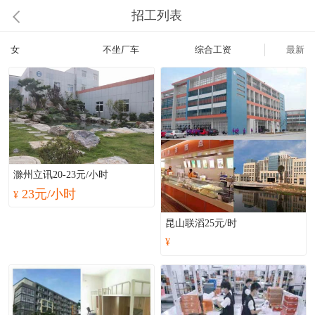
招工列表
女
不坐厂车
综合工资
最新
滁州立讯20-23元/小时
23元/小时
¥
昆山联滔25元/时
¥